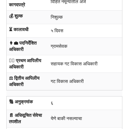
विहित नमून्यातील अर्ज
कागदपत्रे
💰 शुल्क
निशुल्क
⏳ कालावधी
५ दिवस
👩‍💼 पदनिर्देशित
ग्रामसेवक
अधिकारी
🧑‍⚖️ प्रथम आपिलीय
सहायक गट विकास अधिकारी
अधिकारी
⚖️ द्वितीय आपिलीय
गट विकास अधिकारी
अधिकारी
🔢 अनुक्रमांक
६
📄 अधिसूचित सेवेचा
येणे बाकी नसल्याचा
तपशील