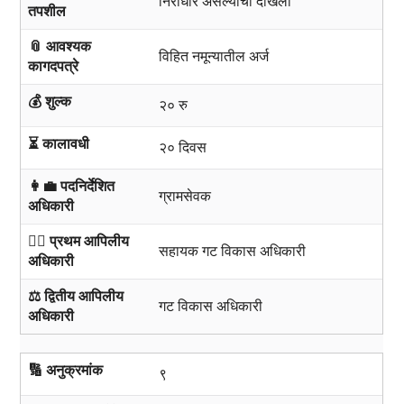
निराधार असल्याचा दाखला
तपशील
📎 आवश्यक
विहित नमून्यातील अर्ज
कागदपत्रे
💰 शुल्क
२० रु
⏳ कालावधी
२० दिवस
👩‍💼 पदनिर्देशित
ग्रामसेवक
अधिकारी
🧑‍⚖️ प्रथम आपिलीय
सहायक गट विकास अधिकारी
अधिकारी
⚖️ द्वितीय आपिलीय
गट विकास अधिकारी
अधिकारी
🔢 अनुक्रमांक
९