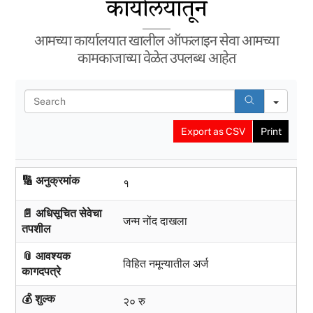
कार्यालयातून
आमच्या कार्यालयात खालील ऑफलाइन सेवा आमच्या
कामकाजाच्या वेळेत उपलब्ध आहेत
S
e
a
Export as CSV
Print
r
c
h
🔢 अनुक्रमांक
१
📄 अधिसूचित सेवेचा
जन्म नोंद दाखला
तपशील
📎 आवश्यक
विहित नमून्यातील अर्ज
कागदपत्रे
💰 शुल्क
२० रु