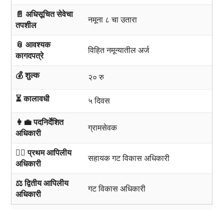
📄 अधिसूचित सेवेचा
नमूना ८ चा उतारा
तपशील
📎 आवश्यक
विहित नमून्यातील अर्ज
कागदपत्रे
💰 शुल्क
२० रु
⏳ कालावधी
५ दिवस
👩‍💼 पदनिर्देशित
ग्रामसेवक
अधिकारी
🧑‍⚖️ प्रथम आपिलीय
सहायक गट विकास अधिकारी
अधिकारी
⚖️ द्वितीय आपिलीय
गट विकास अधिकारी
अधिकारी