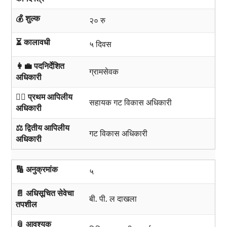
💰 शुल्क
२० रु
⏳ कालावधी
५ दिवस
👩‍💼 पदनिर्देशित
ग्रामसेवक
अधिकारी
🧑‍⚖️ प्रथम आपिलीय
सहायक गट विकास अधिकारी
अधिकारी
⚖️ द्वितीय आपिलीय
गट विकास अधिकारी
अधिकारी
🔢 अनुक्रमांक
५
📄 अधिसूचित सेवेचा
बी. पी. ल दाखला
तपशील
📎 आवश्यक