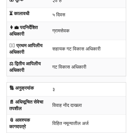
२० रु
⏳ कालावधी
५ दिवस
👩‍💼 पदनिर्देशित
ग्रामसेवक
अधिकारी
🧑‍⚖️ प्रथम आपिलीय
सहायक गट विकास अधिकारी
अधिकारी
⚖️ द्वितीय आपिलीय
गट विकास अधिकारी
अधिकारी
🔢 अनुक्रमांक
३
📄 अधिसूचित सेवेचा
विवाह नोंद दाखला
तपशील
📎 आवश्यक
विहित नमून्यातील अर्ज
कागदपत्रे