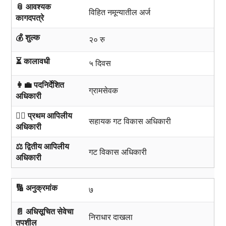
📎 आवश्यक
विहित नमून्यातील अर्ज
कागदपत्रे
💰 शुल्क
२० रु
⏳ कालावधी
५ दिवस
👩‍💼 पदनिर्देशित
ग्रामसेवक
अधिकारी
🧑‍⚖️ प्रथम आपिलीय
सहायक गट विकास अधिकारी
अधिकारी
⚖️ द्वितीय आपिलीय
गट विकास अधिकारी
अधिकारी
🔢 अनुक्रमांक
७
📄 अधिसूचित सेवेचा
निराधार दाखला
तपशील