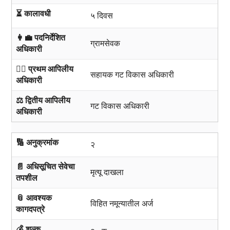
⏳ कालावधी
५ दिवस
👩‍💼 पदनिर्देशित
ग्रामसेवक
अधिकारी
🧑‍⚖️ प्रथम आपिलीय
सहायक गट विकास अधिकारी
अधिकारी
⚖️ द्वितीय आपिलीय
गट विकास अधिकारी
अधिकारी
🔢 अनुक्रमांक
२
📄 अधिसूचित सेवेचा
मृत्यू दाखला
तपशील
📎 आवश्यक
विहित नमून्यातील अर्ज
कागदपत्रे
💰 शुल्क