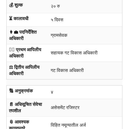
💰 शुल्क
२० रु
⏳ कालावधी
५ दिवस
👩‍💼 पदनिर्देशित
ग्रामसेवक
अधिकारी
🧑‍⚖️ प्रथम आपिलीय
सहायक गट विकास अधिकारी
अधिकारी
⚖️ द्वितीय आपिलीय
गट विकास अधिकारी
अधिकारी
🔢 अनुक्रमांक
४
📄 अधिसूचित सेवेचा
असेसमेंट रजिस्टर
तपशील
📎 आवश्यक
विहित नमून्यातील अर्ज
कागदपत्रे