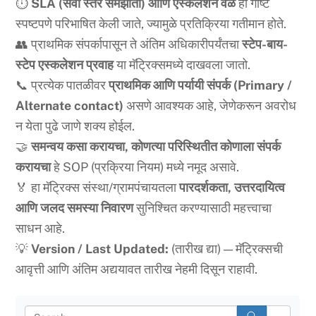
⏱️
SLA (सेवा स्तर समझौता) आणि एस्कलेशन वेळ
ही गोष्ट
स्पष्टपणे परिभाषित केली जाते, ज्यामुळे प्रतिक्रिया गतीमान होते.
👥 प्राथमिक संपर्कापासून ते अंतिम अधिकारीपर्यंतचा
स्टेप-बाय-
स्टेप एस्कलेशन प्रवाह
या मॅट्रिक्समध्ये दाखवला जातो.
📞 प्रत्येक पातळीवर
प्राथमिक आणि पर्यायी संपर्क (Primary /
Alternate contact)
असणे आवश्यक आहे, जेणेकरून अवरोध
न येता पुढे जाणे शक्य होईल.
🤝
समन्वय कसा करायचा, कोणत्या परिस्थितीत कोणाला संपर्क
करायचा
हे SOP (प्रक्रिया नियम) मध्ये नमूद असावे.
🏅 हा मॅट्रिक्स संस्था/ग्रामपंचायतला
पारदर्शकता, उत्तरदायित्व
आणि जलद समस्या निवारण
सुनिश्चित करण्यासाठी महत्त्वाचा
साधन आहे.
💡
Version / Last Updated:
(तारीख द्या) — मॅट्रिक्सची
आवृत्ती आणि अंतिम अद्ययावत तारीख नेहमी दिसून राहावी.
S