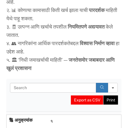
आहे.
२. 📊 कोणत्या कामासाठी किती खर्च झाला याची
पारदर्शक
माहिती
येथे पाहू शकता.
३. 🧾 उत्पन्न आणि खर्चाचे तपशील
नियमितपणे अद्ययावत
केले
जातात.
४. 👥 नागरिकांना आर्थिक पारदर्शकतेबद्दल
विश्वास निर्माण
व्हावा
हा
उद्देश आहे.
५. 🏛️ ‘निधी जमाखर्चाची माहिती’ —
जनतेसमोर जबाबदार आणि
खुलं प्रशासन
!
S
e
a
Export as CSV
Print
r
c
h
🔢 अनुक्रमांक
१