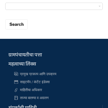
ती
का
का
मा
मा
ची
ची
स
स
द्य
द्य
स्थि
स्थि
ती
ती
ग्रामपंचायतीचा पत्ता
का
मा
महत्वाच्या लिंक्स
ची
प्रमुख प्रकल्प आणि उपक्रम
स
साइटमॅप / कंटेंट इंडेक्स
द्य
स्थि
माहितीचा अधिकार
ती
ताज्या बातम्या व अद्यतन