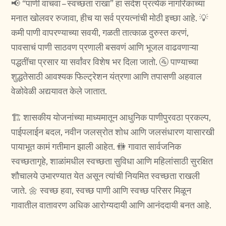
📢 “पाणी वाचवा – स्वच्छता राखा” हा संदेश प्रत्येक नागरिकाच्या
मनात खोलवर रुजावा, हीच या सर्व प्रयत्नांची मोठी इच्छा आहे. 💡
कमी पाणी वापरण्याच्या सवयी, गळती तात्काळ दुरुस्त करणं,
पावसाचं पाणी साठवण प्रणाली बसवणं आणि भूजल वाढवणाऱ्या
पद्धतींचा प्रसार या सर्वांवर विशेष भर दिला जातो. 🚰 पाण्याच्या
शुद्धतेसाठी आवश्यक फिल्ट्रेशन यंत्रणा आणि तपासणी अहवाल
वेळोवेळी अद्ययावत केले जातात.
🏗️ शासकीय योजनांच्या माध्यमातून आधुनिक पाणीपुरवठा प्रकल्प,
पाईपलाईन बदल, नवीन जलस्रोत शोध आणि जलसंधारण यासारखी
पायाभूत कामं गतीमान झाली आहेत. 🚻 गावात सार्वजनिक
स्वच्छतागृहे, शाळांमधील स्वच्छता सुविधा आणि महिलांसाठी सुरक्षित
शौचालये उभारण्यात येत असून त्यांची नियमित स्वच्छता राखली
जाते. 🌼 स्वच्छ हवा, स्वच्छ पाणी आणि स्वच्छ परिसर मिळून
गावातील वातावरण अधिक आरोग्यदायी आणि आनंददायी बनत आहे.