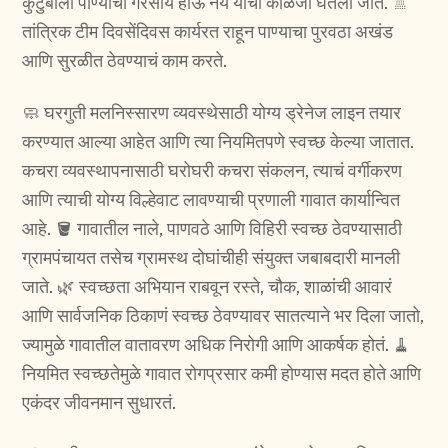
कुटुंबाला पाण्याची गैरसोय होऊ नये याची काळजी घेतली जाते. 🚿
तांत्रिक टीम दिवसेंदिवस कार्यरत राहून पाण्याचा पुरवठा अखंड
आणि सुरळीत ठेवण्याचं काम करते.
🧼 घरगुती मलनिस्सारण व्यवस्थेसाठी योग्य ड्रेनेज लाइन तयार
करण्यात आल्या आहेत आणि त्या नियमितपणे स्वच्छ केल्या जातात.
कचरा व्यवस्थापनासाठी घरोघरी कचरा संकलन, त्याचं वर्गीकरण
आणि त्याची योग्य विल्हेवाट लावण्याची प्रणाली गावात कार्यान्वित
आहे. 🪣 गावातील नाले, पाणवठे आणि विहिरी स्वच्छ ठेवण्यासाठी
ग्रामपंचायत तसेच ग्रामस्थ दोघांचीही संयुक्त जबाबदारी मानली
जाते. 🌿 स्वच्छता अभियान राबवून रस्ते, चौक, शाळांची आवारं
आणि सार्वजनिक ठिकाणं स्वच्छ ठेवण्यावर सातत्याने भर दिला जातो,
ज्यामुळे गावातील वातावरण अधिक निरोगी आणि आकर्षक होतं. 🧹
नियमित स्वच्छतेमुळे गावात रोगप्रसार कमी होण्यास मदत होते आणि
एकंदर जीवनमान सुधारतं.