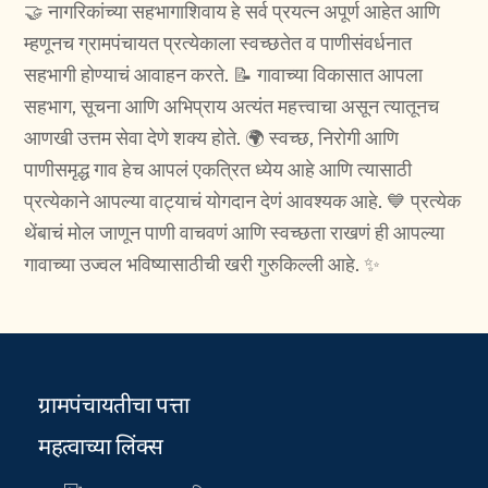
🤝 नागरिकांच्या सहभागाशिवाय हे सर्व प्रयत्न अपूर्ण आहेत आणि
म्हणूनच ग्रामपंचायत प्रत्येकाला स्वच्छतेत व पाणीसंवर्धनात
सहभागी होण्याचं आवाहन करते. 📝 गावाच्या विकासात आपला
सहभाग, सूचना आणि अभिप्राय अत्यंत महत्त्वाचा असून त्यातूनच
आणखी उत्तम सेवा देणे शक्य होते. 🌍 स्वच्छ, निरोगी आणि
पाणीसमृद्ध गाव हेच आपलं एकत्रित ध्येय आहे आणि त्यासाठी
प्रत्येकाने आपल्या वाट्याचं योगदान देणं आवश्यक आहे. 💙 प्रत्येक
थेंबाचं मोल जाणून पाणी वाचवणं आणि स्वच्छता राखणं ही आपल्या
गावाच्या उज्वल भविष्यासाठीची खरी गुरुकिल्ली आहे. ✨
ग्रामपंचायतीचा पत्ता
महत्वाच्या लिंक्स