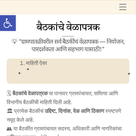
Skip
Me
to
Open toolbar
content
बैठकांचे वेळापत्रक
💡 "ग्रामपातळीवरील सर्व बैठकींचं वेळापत्रक — नियोजन,
पारदर्शकता आणि सहभाग यासाठी!"
माहिती ऐका
🗓️
बैठकांचे वेळापत्रक
या पानावर ग्रामपंचायत, समित्या आणि
विभागीय बैठकींची माहिती दिली आहे.
🏛️ प्रत्येक बैठकीचं
उद्दिष्ट, दिनांक, वेळ आणि ठिकाण
स्पष्टपणे
नमूद केले आहे.
👥 या बैठकींत ग्रामपंचायत सदस्य, अधिकारी आणि नागरिकांचा