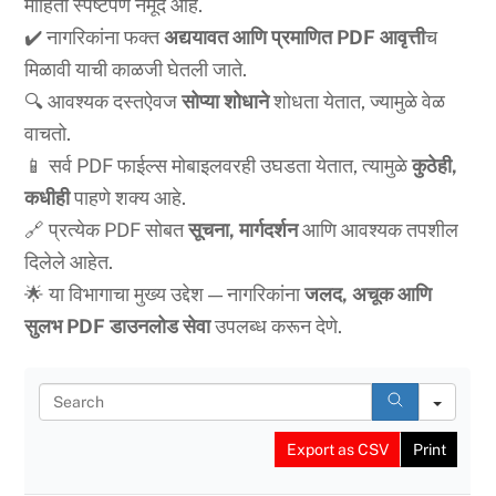
माहिती स्पष्टपणे नमूद आहे.
✔️ नागरिकांना फक्त
अद्ययावत आणि प्रमाणित PDF आवृत्ती
च
मिळावी याची काळजी घेतली जाते.
🔍 आवश्यक दस्तऐवज
सोप्या शोधाने
शोधता येतात, ज्यामुळे वेळ
वाचतो.
📱 सर्व PDF फाईल्स मोबाइलवरही उघडता येतात, त्यामुळे
कुठेही,
कधीही
पाहणे शक्य आहे.
🔗 प्रत्येक PDF सोबत
सूचना, मार्गदर्शन
आणि आवश्यक तपशील
दिलेले आहेत.
🌟 या विभागाचा मुख्य उद्देश — नागरिकांना
जलद, अचूक आणि
सुलभ PDF डाउनलोड सेवा
उपलब्ध करून देणे.
S
e
a
Export as CSV
Print
r
c