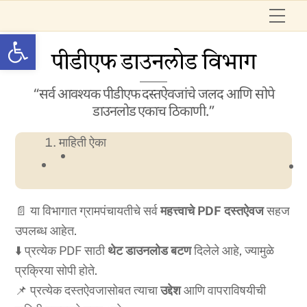
Skip
Me
to
Open toolbar
content
पीडीएफ डाउनलोड विभाग
“सर्व आवश्यक पीडीएफ दस्तऐवजांचे जलद आणि सोपे
डाउनलोड एकाच ठिकाणी.”
माहिती ऐका
📄 या विभागात ग्रामपंचायतीचे सर्व
महत्त्वाचे PDF दस्तऐवज
सहज
उपलब्ध आहेत.
⬇️ प्रत्येक PDF साठी
थेट डाउनलोड बटण
दिलेले आहे, ज्यामुळे
प्रक्रिया सोपी होते.
📌 प्रत्येक दस्तऐवजासोबत त्याचा
उद्देश
आणि वापराविषयीची